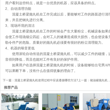
用户看到这些特点，就是一台优质的机器，应该具备的特点。
2
、自动清理功能
混凝土桥梁抛丸机在工作完成以后，要能够对工作的路面进行清理
来，并且把钢丸进行分离。
3
、现场环境的清洁
混凝土桥梁抛丸机在工作的时候会产生大量粉尘，机械设备如果自带
会使工作现场烟尘四起，会对工人的健康造成很大损伤，也会使设
勒令停产的危险。质量好的抛丸机必须要有很好的粉尘清理能力。
4
、机器的噪音更低
使用滚轮自动传送的混凝土桥梁抛丸机，可以减少工件的碰撞
音得到降低，而且也能对工件有良好的保护作用。
如果用户在选择混凝土桥梁抛丸机的时候，设备能够给出宅男AP
可以果断下单，没有什么在值得犹豫的理由了。
下一篇：
混凝土桥梁抛丸机使用过程中应该遵循哪些方法?
上一篇：
储油罐抛丸机
推荐产品