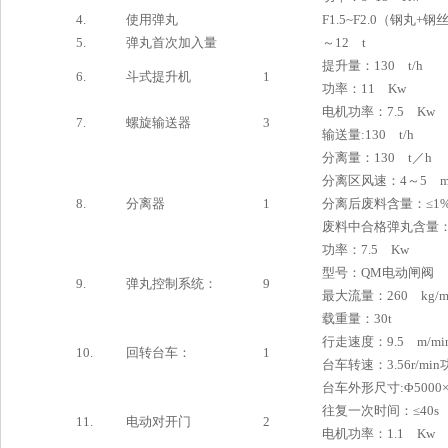
4.
使用弹丸
F1.5~F2.0（钢丸+钢
5.
弹丸首次加入量
～12 t
提升量：130 t/h
6.
斗式提升机
1
功率：11 Kw
电机功率：7.5 Kw
7.
螺旋输送器
3
输送量:130 t/h
分离量：130 t／h
分离区风速：4～5 
8.
分离器
1
分离后废料含量：≤1
废料中合格弹丸含量：
功率：7.5 Kw
型号：QM电动闸阀
9.
弹丸控制系统：
9
最大流量：260 kg/m
载重量：30t
行走速度：9.5 m/mi
10.
回转台车：
1
台车转速：3.56r/mi
台车外形尺寸:Φ5000×
往复一次时间：≤40s
11.
电动对开门
2
电机功率：1.1 Kw