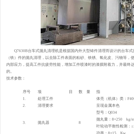
Q7630B台车式抛丸清理机是根据国内外大型铸件清理而设计的台车式抛丸
（铁）件的抛丸清理，以去除工件表面的粘砂、铁锈、氧化皮、污物等
内部应力，提高工件抗疲劳性能，增加工件喷漆时的漆膜附着力，并
的。
技术参数：
序号
项 目
数 量
指 
1.
处理工件
体壳（机体）类：F40
2.
清理要求
呈现金属本色
型号：Q034
抛丸量：8×250 kg/
3.
抛丸器
8
叶轮动平衡性检测：≤1
功率：8×15 Kw