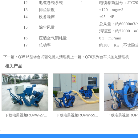
12.
电缆卷绕系统
1
电缆卷筒型号：JTC20-3
13
排尘浓度
≤120 mg/m3
14
设备噪声
≤95 dB
总风量：约60000m3/
15
除尘风量
清理室：约52000 m3
16
压缩空气消耗量
6.5 m3/min
17
总功率
约180 Kw（不含除
下一篇：
Q3516型转台式强化抛丸清理机
上一篇：
Q76系列台车式抛丸清理机
相关产品
下载宅男视频ROPW-27...
下载宅男视频ROPW-55...
下载宅男视频ROPW-